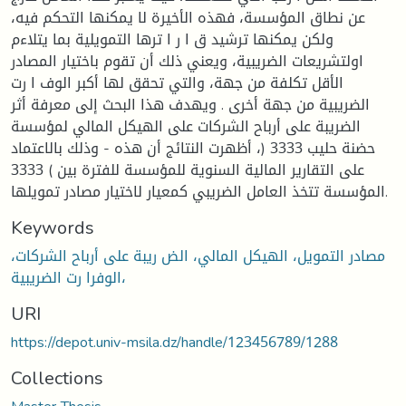
عن نطاق المؤسسة، فهذه الأخيرة لا يمكنها التحكم فيه،
ولكن يمكنها ترشيد ق ا ر ا ترها التمويلية بما يتلاءم
اولتشريعات الضريبية، ويعني ذلك أن تقوم باختيار المصادر
الأقل تكلفة من جهة، والتي تحقق لها أكبر الوف ا رت
الضريبية من جهة أخرى . ويهدف هذا البحث إلى معرفة أثر
الضريبة على أرباح الشركات على الهيكل المالي لمؤسسة
حضنة حليب 3333 (، أظهرت النتائج أن هذه - وذلك بالاعتماد
على التقارير المالية السنوية للمؤسسة للفترة بين ) 3333
المؤسسة تتخذ العامل الضريبي كمعيار لاختيار مصادر تمويلها.
Keywords
مصادر التمويل، الهيكل المالي، الض ريبة على أرباح الشركات،
الوفرا رت الضريبية،
URI
https://depot.univ-msila.dz/handle/123456789/1288
Collections