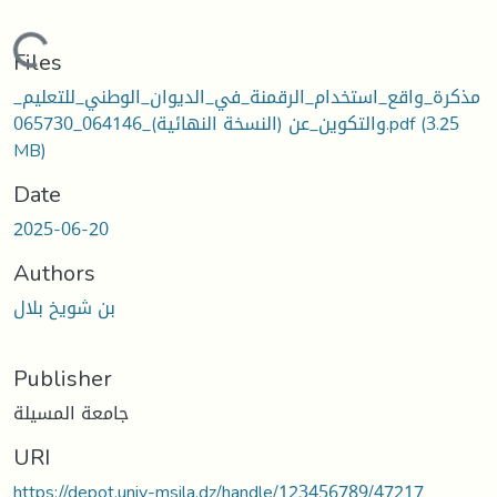
Loading...
Files
مذكرة_واقع_استخدام_الرقمنة_في_الديوان_الوطني_للتعليم_
والتكوين_عن (النسخة النهائية)_064146_065730.pdf
(3.25
MB)
Date
2025-06-20
Authors
بن شويخ بلال
Publisher
جامعة المسيلة
URI
https://depot.univ-msila.dz/handle/123456789/47217