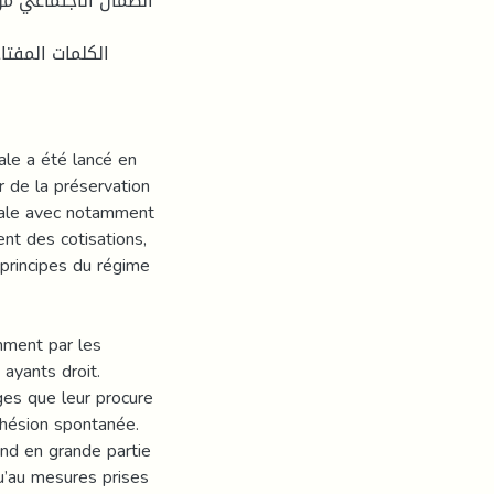
الضمان الاجتماعي من
الكلمات المفتاح
le a été lancé en
r de la préservation
ciale avec notamment
nt des cotisations,
 principes du régime
mment par les
 ayants droit.
ges que leur procure
adhésion spontanée.
end en grande partie
 qu’au mesures prises