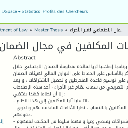
f DSpace
Statistics
Profils des Chercheurs
tment of Law
Master Thesis
التزامات المكلفين في مجال الضمان الاجتماعي لغير الأجراء
مات المكلفين في مجال الضمان ا
Abstract
رنامجا إصلاحيا ثريا لفائدة منظومة الضمان الاجتماعي خلال
كز بالأساس على الحفاظ على التوازن المالي لهيئات الضمان
ل على توسيع قاعدة المنخرطين و تحصيل الاشتراكات ، و يعد
م التصريحي من سمات نظام غير الأجراء ، أحد هذه الإصلاحات
إلا أن نظاما كهذا يقتضي :
- انتسابا آنيا للمكلفين إلى هذا النظام،
- الاقتناع التام لهؤلاء المكلفين بالانتساب ، نظرا للأداءات المقدمة لهم و لذوي
حقوقهم،
إل
- كما أن تحصيل الاشتراكات يقتضي وعيا و فهما سليما من المكلف لمفهوم