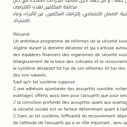
 جهة ، و من جهة أخرى فعالية الإجراءات المتخذة في حال
مخالفة المكلفين لهذه الالتزامات .
ية: الضمان الاجتماعي، إلتزامات المكلفين، غير الأجراء، وعاء
الاشتراك.
Résumé:
Un ambitieux programme de réformes de la sécurité socia
Algérie durant la dernière décennie et qui s’articule autou
des équilibres financiers des organismes de sécurité so
l’élargissement de la base des cotisants et le recouvreme
le système déclaratif fut l’un de ces réformes et l'un des
des non-salariés.
Sauf qu'n tel système suppose :
 une adhésion spontanée des assujettis suscitée, nota
avantages offerts aussi bien pour l’assujetti que pour ses
 la conviction profonde des assujettis quant aux avanta
la sécurité sociale est un facteur déterminant quant à l’
 Dans un tel système, l’efficacité du recouvrement dép
de l’attitude de l’assujetti qui a un rôle important , ainsi