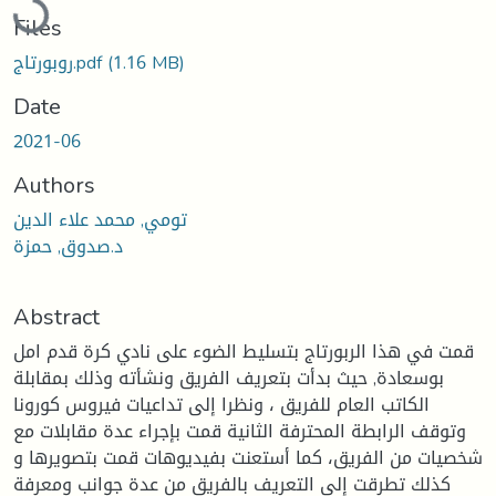
Files
(1.16 MB)
روبورتاج.pdf
Date
2021-06
Authors
تومي, محمد علاء الدين
د.صدوق, حمزة
Abstract
قمت في هذا الربورتاج بتسليط الضوء على نادي كرة قدم امل
بوسعادة, حيث بدأت بتعريف الفريق ونشأته وذلك بمقابلة
الكاتب العام للفريق ، ونظرا إلى تداعيات فيروس كورونا
وتوقف الرابطة المحترفة الثانية قمت بإجراء عدة مقابلات مع
شخصيات من الفريق، كما أستعنت بفيديوهات قمت بتصويرها و
كذلك تطرقت إلى التعريف بالفريق من عدة جوانب ومعرفة