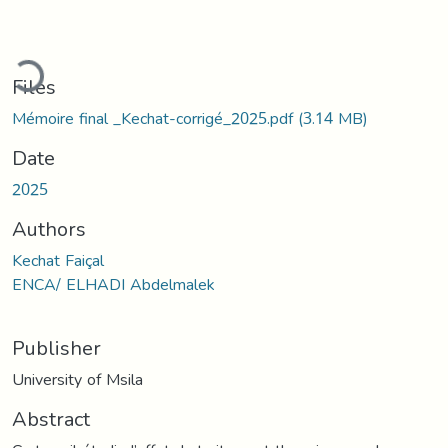
ading...
Files
Mémoire final _Kechat-corrigé_2025.pdf
(3.14 MB)
Date
2025
Authors
Kechat Faiçal
ENCA/ ELHADI Abdelmalek
Publisher
University of Msila
Abstract