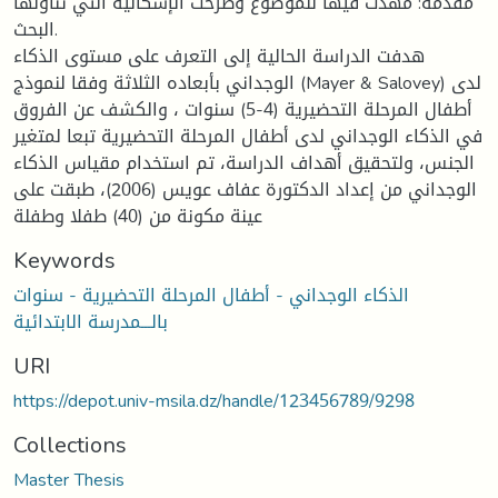
مقدمة: مهدت فيها للموضوع وطرحت الإشكالية التي تناولها
البحث.
هدفت الدراسة الحالية إلى التعرف على مستوى الذكاء
الوجداني بأبعاده الثلاثة وفقا لنموذج (Mayer & Salovey) لدى
أطفال المرحلة التحضيرية (4-5) سنوات ، والكشف عن الفروق
في الذكاء الوجداني لدى أطفال المرحلة التحضيرية تبعا لمتغير
الجنس، ولتحقيق أهداف الدراسة، تم استخدام مقياس الذكاء
الوجداني من إعداد الدكتورة عفاف عويس (2006)، طبقت على
عينة مكونة من (40) طفلا وطفلة
Keywords
الذكاء الوجداني - أطفال المرحلة التحضيرية - سنوات
بالـــمدرسة الابتدائية
URI
https://depot.univ-msila.dz/handle/123456789/9298
Collections
Master Thesis