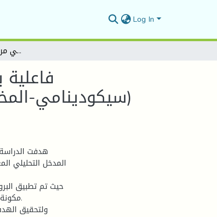
Log In
فاعلية بروتوكول علاجي قائم على المدخل التحليلي المعرفي (سيكودينامي-المخططات) لدى طالبات عشن تجارب طفولة راضحة (دراسة حالات في مركز المساعدة النفسية)
فاعلية 
(سيكودينامي-المخ
المدخل التحليلي ال
حيث تم تطبيق البرو
ولتحقيق الهدف 