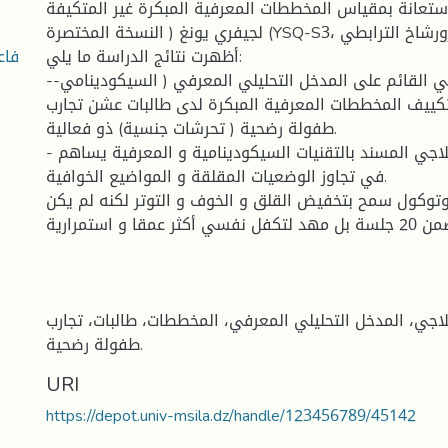
استعانة بمقياس المخططات المعرفية المبكرة غير المتكيفة
لجيفري يونغ ( النسخة المختصرة (YSQ-S3، و اختبار الرورشاخ الترابطي.
أظهرت نتائج الدراسة ما يلي:
-أن البروتوكول العلاجي القائم على المدخل التحليلي المعرفي ( السيكودينامي-
ييف المخططات المعرفية المبكرة لدى طالبات عشن تجارب
طفولة رضحية ( تحرشات جنسية) ذو فعالية.
- أن البروتوكول العلاجي المسند بالتقنيات السيكودينامية و المعرفية يساهم
في تجاوز الوضعيات المقلقة و المواضيع الخوافية.
روتوكول سمح بتخفيض القلق و الخوف و التوتر لكنه لم يكن
كافيا ضمن 20 جلسة بل مهد لتكفل نفسي أكثر عمقا و استمرارية.
لاجي، المدخل التحليلي المعرفي، المخططات، طالبات، تجارب
طفولة رضحية.
URI
https://depot.univ-msila.dz/handle/123456789/45142