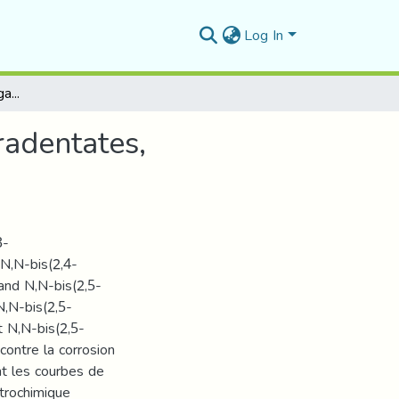
Log In
Synthèse de nouveaux ligands bases de Schiff tetradentates, Applications électrochimiques
radentates,
3-
N,N-bis(2,4-
and N,N-bis(2,5-
,N-bis(2,5-
t N,N-bis(2,5-
ontre la corrosion
nt les courbes de
ctrochimique