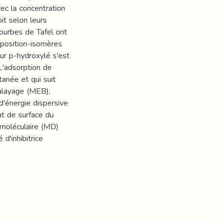
vec la concentration
it selon leurs
courbes de Tafel ont
 position-isomères
eur p-hydroxylé s'est
 L'adsorption de
anée et qui suit
balayage (MEB),
d'énergie dispersive
at de surface du
 moléculaire (MD)
d'inhibitrice