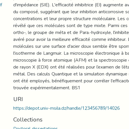
f
d'impédance (SIE). L'efficacité inhibitrice (EI) augmente a
du composé, suggérant que leur inhibition anticorrosive so
concentrations et leur propre structure moléculaire. Les 
révélé que ces molécules sont de type mixte. Parmi ces
ortho-, le groupe de méta et de Para.-hydroxyle, l'inhibit
avéré pour avoir la meilleure efficacité comme inhibiteur.
molécules sur une surface d'acier doux semble être spont
l'isotherme de Langmuir. La microscopie électronique à 
microscopie à force atomique (AFM) et la spectroscopie 
de rayon X (EDX) ont été réalisées pour l’examen de l’ét
métal. Des calculs Quantique et la simulation dynamique
ont été employés, bénéfiquement pour corréler l'efficacité 
trouvée expérimentalement. BS1
URI
https://depot.univ-msila.dz/handle/123456789/14026
Collections
Doctoral dissertations