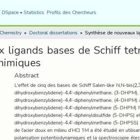
f DSpace
Statistics
Profils des Chercheurs
Chemistry
Doctoral dissertations
 ligands bases de Schiff tet
chimiques
Abstract
L'effet de cinq des bases de Schiff Salen-like N,N-bis(2,
dihydroxybenzylidene)-4,4’-diphenylmethane, (3-DHPM), 
dihydroxybenzylidene)-4,4’-diphenylmethane, (4-DHPM) 
dihydroxybenzylidene)-4,4’-diphenylmethane (5-DHPM) N
dihydroxybenzylidene)-4,4’-diphenyldisulfide (5-DHPS) e
dihydroxybenzylidene)-4,4’-diphenylmethane (5-DHPSS) c
de l'acier doux en milieu d’HCl 1M a été étudié en utilisa
polarisation potentiodynamiques et la spectroscopie éle