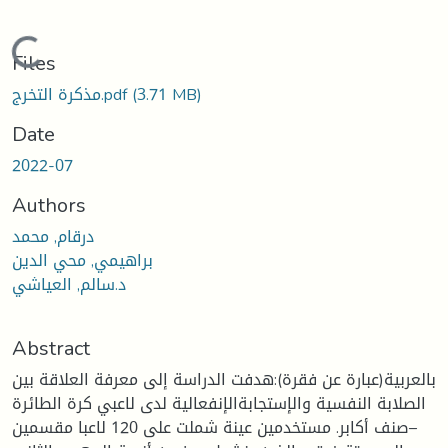
Loading...
Files
مذكرة التخرج.pdf
(3.71 MB)
Date
2022-07
Authors
درقام, محمد
براهيمي, محي الدين
د.سالم, العياشي
Abstract
بالعربية(عبارة عن فقرة):هدفت الدراسة إلى معرفة العلاقة بين
الصلابة النفسية والإستجابةالإنفعالية لدى لاعبي كرة الطائرة
–صنف أكابر. مستخدمين عينة شملت على 120 لاعبا مقسمين