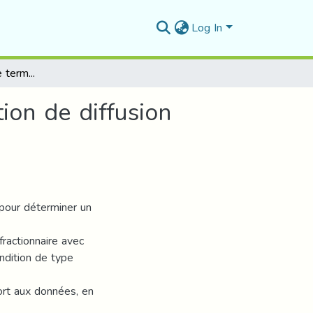
Log In
Problème inverse de terme source pour une équation de diffusion fractionnaire
ion de diffusion
pour déterminer un
ractionnaire avec
ndition de type
ort aux données, en