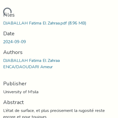
Loading...
Files
DJABALLAH Fatima El Zahraa.pdf
(8.96 MB)
Date
2024-09-09
Authors
DJABALLAH Fatima El Zahraa
ENCA/DAOUDARI Ameur
Publisher
University of M'sila
Abstract
L’état de surface, et plus precisement la rugosité reste
encore et pour toujours