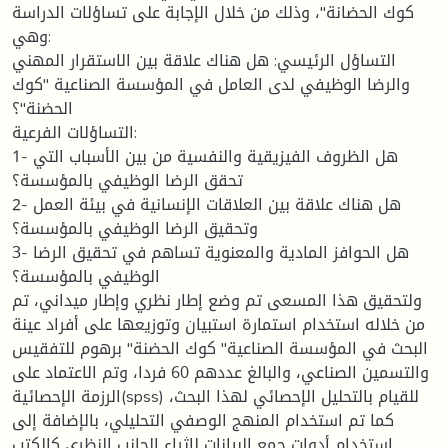
كوك الحضانة"، وذلك من خلال الإجابة على تساؤلات الدراسة
وهي:
التساؤل الرئيسي: هل هناك علاقة بين الاستقرار المهني
والرضا الوظيفي لدى العامل في المؤسسة الصناعية "كوك
الحضنة"؟
التساؤلات الفرعية:
1- هل الظروف الفيزيقية والنفسية من بين الأسباب التي
تحقق الرضا الوظيفي بالمؤسسة؟
2- هل هناك علاقة بين العلاقات الإنسانية في بيئة العمل
وتحقيق الرضا الوظيفي بالمؤسسة؟
3- هل الحوافز المادية والمعنوية تساهم في تحقيق الرضا
الوظيفي بالمؤسسة؟
ولتحقيق هذا المسعى تم وضع إطار نظري وإطار ميداني، تم
من خلاله استخدام استمارة استبيان وتوزيعها على أفراد عينة
البحث في المؤسسة الصناعية" كوك الحضنة" برهوم للتفقيس
والتسمين الصناعي، والبالغ عددهم 60 فردا، وتم الاعتماد على
الرزمة الإحصائية(spss) للقيام بالتحليل الإحصائي لهذا البحث،
كما تم استخدام المنهج الوصفي التحليلي، بالإضافة إلى
استخدام أدوات جمع البيانات لإثراء الجانب النظري كالكتب