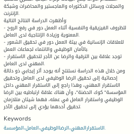
والمجلات ورسائل الدكتوراه والماجستير والمحاضرات وشبكة
الإنترنت.
وأظهرت الدراسة النتائج التالية:
- للظروف الفيزيقية والنفسية أثناء العمل دور في رفع الروح
المعنوية وزيادة الإنتاجية لدى العامل.
- للعلاقات الإنسانية في بيئة العمل دور في تحقيق الشعور
بالأمان الوظيفي والانتماء لجماعات العمل.
- توجد علاقة بين الترقية والرضا عن الأجر لتحقيق الاستقرار
المهني لدى العامل.
ومن خلال هذه الدراسة نستنتج أنه يوجد أثر إيجابي ذو دلالة
إحصائية إلى تحقيق الرضا الوظيفي لدى العامل وتحقيق
الاستقرار المهني، وهذا راجع إلى الاستقرار المهني داخل
المؤسسة" كوك الحضنة"، وأن هناك علاقة ارتباطيه بين الرضا
الوظيفي واستقرار العامل في عمله، فهما شيئان متلازمان
تحقيق أحدهما يؤدي إلى تحقيق الآخر.
Keywords
الاستقرارالمهني،الرضاالوظيفي،العامل،المؤسسة.