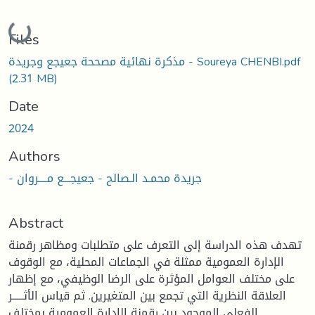
Loading...
Files
مذكرة نهائية مصححة جعيجع وجريدة - Soureya CHENBI.pdf
(2.31 MB)
Date
2024
Authors
- جريدة محمـد الـصالح - جعيجـــع مــــروان
Abstract
تهدف هذه الدراسة إلى التعرف على متطلبات ومظاهر رقمنة
الإدارة العمومية ممثلة في الجماعات المحلية، مع الوقوف
على مختلف العوامل المؤثرة على الرضا الوظيفي، مع إظهار
العلاقة النظرية التي تجمع بين المتغيرين. ثم قياس الأثـــــر
الفعلي الموجود بين رقمنة الإدارة العمومية بمختلف