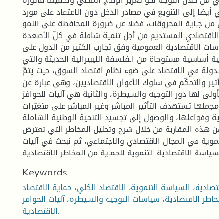
ي من خلال التوجّه نحو تعزيز الإنتاج المحلي وتخفيف فاتورة
 أيضا إلى التنويع في مصادر الدخل دون الاعتماد على مورد
ي من جباية المحروقات، فضلا عن ضرورة المحافظة على النمو
الاقتصادي المستديم من أجل تنمية شاملة في كلّ الأصعدة.
ات الاقتصادية العمومية وفق تجارب الكثير من الدول على
ية أساسية مستوحاة من الفلسفة الليبيرالية الحديثة والتي
ولة في الاقتصاد على ضوء نظام اقتصاد السوق، حيث يتمّ
ثير والتحكّم في سلوك الأعوان الاقتصاديين، وهي عبارة عن
ولى لها دور التوجيه والسيطرة، والثانية هي آليات للحوافز
جملها تستهدف التأثير المباشر وغير المباشر على متغيّرات
دية وفواعلها، والوصول إلى تجسيد التنمية الوطنية الشاملة.
ن هذه المقاربة من خلال شرح وتحليل المخاطر التي تعترض
موية في المجال الاقتصادي والاجتماعي، ثم نبحث في آليات
Keywords
صادية، السياسة التنموية، الاقتصاد الكلي، حماية الاقتصاد
خاطر الاقتصادية، سياسات التوجيه والسيطرة، آليات الحوافز
الاقتصادية.