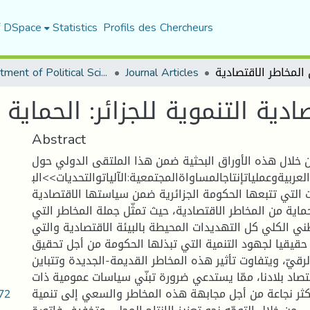
f DSpace
Statistics
Profils des Chercheurs
Department of Political Sciences
Journal Articles
ادية التنموية للجزائر: الحماية
Abstract
 خلال هذه الأوراق البحثية ضمن هذا الملتقى الدولي حول
عربيةوعملياتإنتاجالمساواةالمجتمعية:الآلياتوالتحديات>>الب
 التي تتبعها الحكومة الجزائرية ضمن سياستها الاقتصادية
ماية من المخاطر الاقتصادية، حيث تمثّل جملة المخاطر التي
طني الكلي كل التهديدات المحيطة بالبيئة الاقتصادية والتي
حقيقيا لجهود التنمية التي تبذلها الحكومة من أجل تحقيق
لرقيّ، ويتفاوت تأثير هذه المخاطر القديمة-الجديدة وتتباين
صاد بلادنا، ممّا يستدعي ضرورة تبنّي سياسات عمومية ذات
.72
كثر نجاعة من أجل مجابهة هذه المخاطر والسعي إلى تنمية