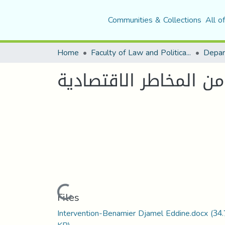
Communities & Collections
All o
Home
Faculty of Law and Political Science
 من المخاطر الاقتصادية
Loading...
Files
Intervention-Benamier Djamel Eddine.docx
(34