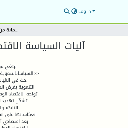
Log In
آليات السياسة الاقتصادية التنموية للجزائر: الحماية من المخاطر الاقتصادية
آليات السياسة الاقتص
نبتغي من
<<السياساتالتنمويةال
حث في الآليات
التنموية بغرض الح
تواجه الاقتصاد الو
تشكّل تهديدا 
التقدّم وا
انعكاساتها على اقت
بعد اقتصادي أ