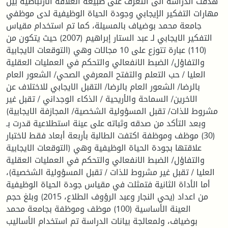
هدفت الدراسة الى التعرف على طبيعة العلاقة الارتباطية بين
مهارات التفكير الإيجابي وجودة الحياة الوظيفية لدى موظفي
جامعة محمد بوضياف بالمسيلة، كما تم استخدام مقياس
التفكير الايجابي لـ عبد الستار إبراهيم (2007) حيث يتكون من
(110) عبارة تتوزع على 10 مجالات وهي (التوقعات الايجابية
والتفاؤل/ الضبط الانفعالي والتحكم في العمليات العقلية
العليا / حب التعلم والتفتح المعرفي الصحي/ الشعور العام
بالرضا/ الشعور العام بالرضا/ التقبل الايجابي للاختلاف عن
الاخرين/ السماحة والأريحية / الذكاء الوجداني / تقبل غير
مشروط للذات/ تقبل المسؤولية الشخصية/ المجازفة الايجابية)
وبعد التأكد من صدقه وثباته على عينة استطلاعية قدرت بـ
(30) موظف وموظفة اكتفت الطالبة بأربعة أبعاد فقط لاختبار
علاقتها بجودة الحياة الوظيفية وهي (التوقعات الايجابية
والتفاؤل/ الضبط الانفعالي والتحكم في العمليات العقلية
العليا / تقبل غير مشروط للذات / تقبل المسؤولية الشخصية)،
أما الأداة الثانية فتمثلت في مقياس جودة الحياة الوظيفية
من اعداد (يحي النجار وعبد الرؤوف الطلاع، 2015) وبلغ حجم
العينة الأساسية (100) موظف وموظفة بجامعة محمد
بوضياف، ولمعالجة بيانات الدراسة تم استخدام الأساليب