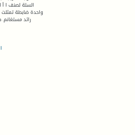
السلة لصنف ا أ ل
واحدة ضابطة تمثلت ب
ال