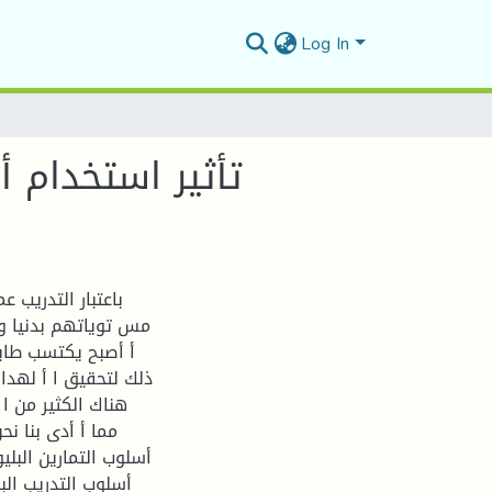
Log In
تأثير استخدام أ
باعتبار التدريب 
مس توياتهم بدنيا و
أ أصبح يكتسب طابع
ذلك لتحقيق ا أ لهداف
هناك الكثير من ا
مما أ أدى بنا ن
أسلوب التمارين البل
أسلوب التدريب الب