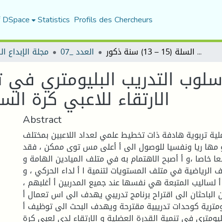
f DSpace
Statistics
Profils des Chercheurs
تأثير استخدام أسلوب التدريب البليومتري في تنمية القدرة العضلية و الارتقاء للاعبي كرة السلة (15 – 13) سنة ذكور
العدد _07
مجلة الإبداع ا
سلوب التدريب البليومتري في ت
الارتقاء للاعبي كرة السلة (15 – 13) سن
Abstract
عملية تربوية هادفة ذات تخطيط علمي لعداد اللاعبين بمختلف
 مها ريا ونفسيا للوصول الى أ أعلى مس توى ممكن ، فقد
ا خاصا ،و أ أصبح الاهتمام به في متلف الميادين الهامة و
 الرياضية في متلف المستويات لتنمية ا أ لداء الحركي ، و
 أ لساليب المتبعة هي نفسها عند جميع المدربين أ أغلبهم ،
حن الباحثان الى اقتراح برنامج تدريبي يهدف الى اس تعمال أ
يومترية كوحدات تدريبية مقترحة ويهدف البحث الى توظيف أ
ليومتري في تنمية القدرة العضلية و الارتقاء لدى لعبي كرة