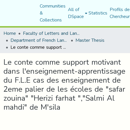
Communities
All of
Profils de
&
Statistics
DSpace
Chercheur
Collections
Home
Faculty of Letters and Languages
Department of French Language and Literature
Master Thesis
Le conte comme support motivant dans l'enseignement-apprentissage du F.L.E cas des enseignement de 2eme palier de les écoles de "safar zouina" "Herizi farhat ","Salmi Al mahdi" de M'sila
Le conte comme support motivant
dans l'enseignement-apprentissage
du F.L.E cas des enseignement de
2eme palier de les écoles de "safar
zouina" "Herizi farhat ","Salmi Al
mahdi" de M'sila