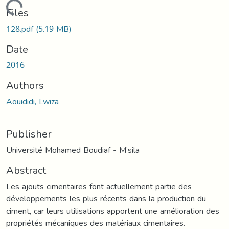
Loading...
Files
128.pdf
(5.19 MB)
Date
2016
Authors
Aouididi, Lwiza
Publisher
Université Mohamed Boudiaf - M’sila
Abstract
Les ajouts cimentaires font actuellement partie des
développements les plus récents dans la production du
ciment, car leurs utilisations apportent une amélioration des
propriétés mécaniques des matériaux cimentaires.