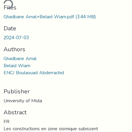
ding...
Files
Ghadbane Amal+Belaid Wiam.pdf
(3.44 MB)
Date
2024-07-03
Authors
Ghadbane Amal
Belaid Wiam
ENC/ Boulaouad Abderrachid
Publisher
University of Msila
Abstract
FR
Les constructions en zone sismique subissent