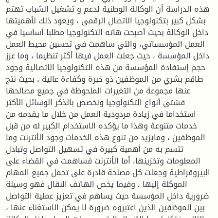
هذه الدراسة أن الوكالة الوطنية لدعم و تشغيل الشباب تهتم
بشكل كبير بتكنولوجيا الاتصال الرقمى ، ويعود ذلك لأهميتها
داخل الوكالة بحيث أصبحت هاته التكنولوجيا مطلبا أساسيا في
العمل المؤسساتي، والتي ساهمت في تحسين محيط العمل
داخل المؤسسة ، حيث جعلت العمل فيها أكثر تنظيما ، وما عزز
حجم إستفادة المؤسسة من هذه التكنولوجيا الاتصالية وجود
طاقم بشري من الموظفين ذو خبرة وكفاءة عالية ، بحيث نتج
عنها مجموعة من التغيرات الملحوظة في جميع مصالحها
فشتى أنواع التكنولوجيا ونخصص بالذكر الوسائل الأكثر
استخداما في زيادة مردودية العمل من خلال ما يقدمه من
خدمات متنوعة وهذا ما يؤكده الاستخدام الكبير له من قبل
الموظفين ، ومايزيد من تنوع هذه الخدمات وجود الأنترنت وما
تتسم به من أهمية كبيرة في تسهيل التواصل وتبادل
المعلومات وتخزينها، أما الأنترنت فساهمت في القضاء على
البيروقراطية وجعلت كل مصلحة قادرة على تحمل جميع المهام
الموكلة إليها ، وفيما يخص الهاتف النقال فهو وسيلة
ضرورية داخل المؤسسة حيث يساهم في تعزيز عملية التواصل
بين الموظفين الذين اعتبروه ضرورة لا يمكن الاستغناء عنها ،