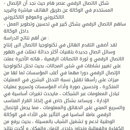
- شكل الاتصال الرقمي عنصر هام حيث نجد أن الإتصال
المستخدم في الوكالة عن طريق الهاتف مباشرة والبريد
الالكتروني والموقع الالكتروني.
- ساهم الاتصال الرقمي بشكل كبير في تحسين وتطوير العمل
داخل الوكالة.
من أهم نتائج الدراسة :
لقد أضفى التقدم الهائل في تكنولوجيا الاتصال الى إنتاج
وسائل اتصال جديدة بتقنيات أكثر حداثة تمثلت في ظهور
الاتصال الرقمي و ثورة الاتصالات الرقمية ، هاته الأخيرة عملت
على تغيير نشاطات في شتى المجالات، بحيث تحتل تكنولوجيا
الإتصال الرقمي دورا مهما في أغلب المؤسسات لما لها من
ميزات على رأسها تقليل نسبة التدخل البشري في العمليات
المتكررة ، وتحسين صورة وأداء المؤسسات وتسريع عمليات
تبادل المعلومات عبر الشبكات ، مايحدث تغيرات أساسية في
الإدارة ، ويساعد بشكل خاص في إتخاذ القرار المناسب
والسريع المبني على الحقائق والمعلومات ، مما يجعل للإتصال
الرقمي عاملا أساسيا في التأثير على الأداء في الوكالة
الوطنية لدعم و تشغيل الشباب بالمسيلة ، بحيث يرفع من
الكفاءة والفعالية وتجاوز حاجزي الزمان والمكان و أكدت نتائج