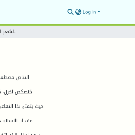
Log In
تجليات التناص في الشعر ابي القاسم سعد الله
التناص مصطمح 
كنصكص أخرل، كى
حيث يتمثؿ ىذا التفاعؿ
مف أىـ األساليب 