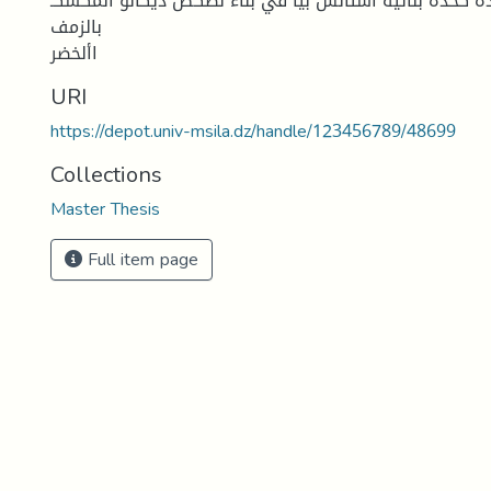
ه كحدة بنائية استأنس بيا في بناء نصكص ديكانو المكسكـ
بالزمف
األخضر
URI
https://depot.univ-msila.dz/handle/123456789/48699
Collections
Master Thesis
Full item page