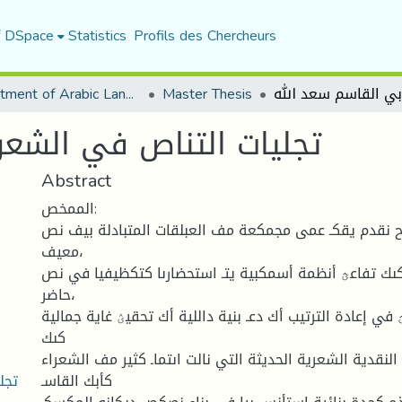
f DSpace
Statistics
Profils des Chercheurs
Department of Arabic Language and Literature
Master Thesis
تجليات التناص في الشعر
Abstract
الممخص:
نقدم يقكـ عمى مجمكعة مف العبلقات المتبادلة بيف نص
معيف،
ك تفاعؿ أنظمة أسمكبية يتـ استحضارىا كتكظيفيا في نص
حاضر،
 في إعادة الترتيب أك دعـ بنية داللية أك تحقيؽ غاية جمالية
كىك
النقدية الشعرية الحديثة التي نالت اىتماـ كثير مف الشعراء
تجل
كأبك القاسـ