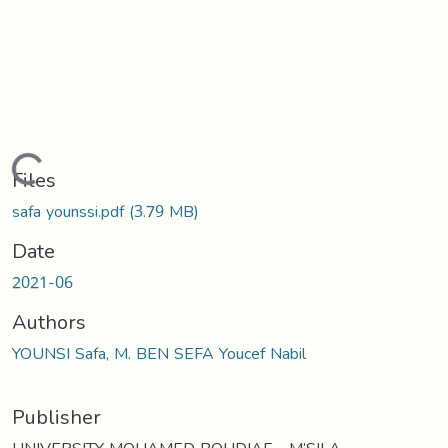
Loading...
Files
safa younssi.pdf
(3.79 MB)
Date
2021-06
Authors
YOUNSI Safa, M. BEN SEFA Youcef Nabil
Publisher