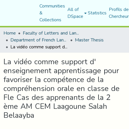
Communities
All of
Profils de
&
Statistics
DSpace
Chercheur
Collections
Home
Faculty of Letters and Languages
Department of French Language and Literature
Master Thesis
La vidéo comme support d' enseignement apprentissage pour favoriser la compétence de la compréhension orale en classe de Fle Cas des apprenants de la 2 ème AM CEM Laagoune Salah Belaayba
La vidéo comme support d'
enseignement apprentissage pour
favoriser la compétence de la
compréhension orale en classe de
Fle Cas des apprenants de la 2
ème AM CEM Laagoune Salah
Belaayba