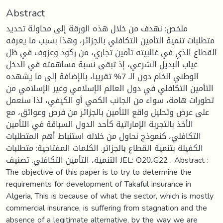
Abstract
ملخص: نهدف من خلال هذه الورقة إلى محاولة تحديد
متطلبات تنمية التأمين التكافلي بالجزائر، وهذا بسبب ما يعرفه
القطاع الذي في غالبيته تأمين تجاري، من ركود وعزوف في ظل
غياب البديل الشرعي، إذ تبقى نسبة مساهمته في الدخل
الوطني الخام دون الـ 7% تقريبا، بالإضافة إلى ما يشهده
التأمين التكافلي في دول العالم الإسلامي وغير الإسلامي من
تطورات هامة، سواء من الجانب الكمي أو الكيفي، لذا سنعمل
على عرض وتحليل واقع التأمين بالجزائر من فرص وعوائق، مع
الأخذ بالتجربة الإماراتية كأحد الدول السباقة في التأمين
التكافلي، كنموذج نحاول من خلاله استنباط أهم المتطلبات
الكفيلة بتنمية القطاع بالجزائر. الكلمات المفتاحية: متطلبات
التنمية، التأمين التكافلي. تصنيف JEL: O20،G22 . Abstract :
The objective of this paper is to try to determine the
requirements for development of Takaful insurance in
Algeria, This is because of what the sector, which is mostly
commercial insurance, is suffering from stagnation and the
absence of a legitimate alternative, by the way we are