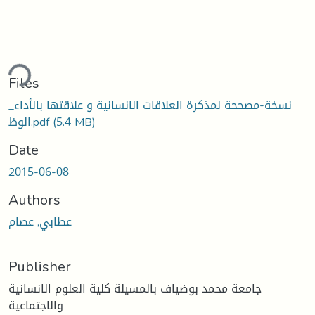
ding...
Files
_نسخة-مصححة لمذكرة العلاقات الانسانية و علاقتها بالأداء
(5.4 MB)
الوظ.pdf
Date
2015-06-08
Authors
عطابي, عصام
Publisher
جامعة محمد بوضياف بالمسيلة كلية العلوم الانسانية
والاجتماعية