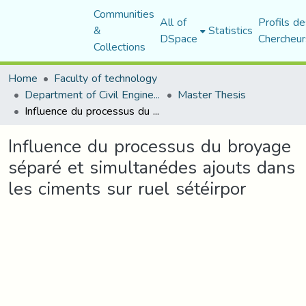
Communities
All of
Profils de
&
Statistics
DSpace
Chercheur
Collections
Home
Faculty of technology
Department of Civil Engineering
Master Thesis
Influence du processus du broyage séparé et simultanédes ajouts dans les ciments sur ruel sétéirpor
Influence du processus du broyage
séparé et simultanédes ajouts dans
les ciments sur ruel sétéirpor