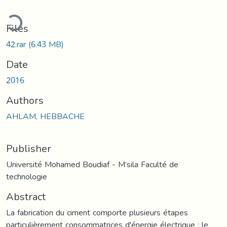
ading...
Files
42.rar
(6.43 MB)
Date
2016
Authors
AHLAM, HEBBACHE
Publisher
Université Mohamed Boudiaf - M’sila Faculté de
technologie
Abstract
La fabrication du ciment comporte plusieurs étapes
particulièrement consommatrices d'énergie électrique : le