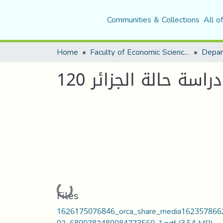
Communities & Collections
All o
Home
Faculty of Economic Sciences, Commerce and Management Sciences
Depar
ة حالة الجزائر 120
Loading...
Files
1626175076846_orca_share_media162357866