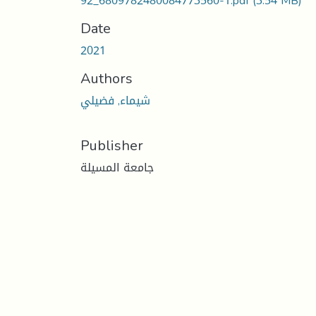
92_6809782480084773560-1.pdf
(3.54 MB)
Date
2021
Authors
شيماء, فضيلي
Publisher
جامعة المسيلة