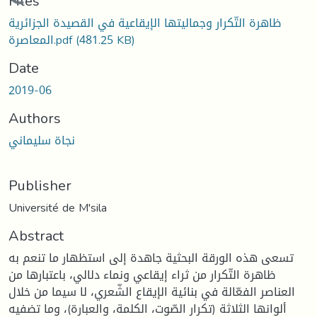
Loading...
Files
ظاهرة التّكرار وجماليتها الإيقاعية في القصيدة الجزائرية
المعاصرة.pdf
(481.25 KB)
Date
2019-06
Authors
نجاة سليماني
Publisher
Université de M'sila
Abstract
تسعى هذه الورقة البحثية جاهدة إلى استظهار ما تنعم به
ظاهرة التّكرار من ثراء إيقاعي ونماء دلالي، باعتبارها من
العناصر الفعّالة في بنائية الإيقاع الشّعري، لا سيما من خلال
ألوانها الثلاثة (تكرار الصّوت، الكلمة، والعبارة)، وما تضفيه