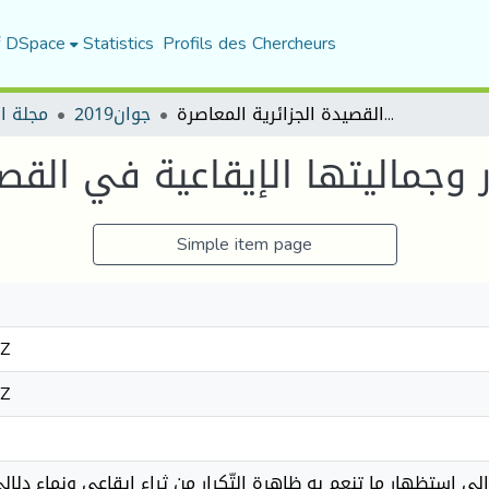
f DSpace
Statistics
Profils des Chercheurs
ظاهرة التّكرار وجماليتها الإيقاعية في القصيدة الجزائرية المعاصرة
جوان2019
مجلة ا
ر وجماليتها الإيقاعية في القص
Simple item page
9Z
9Z
 استظهار ما تنعم به ظاهرة التّكرار من ثراء إيقاعي ونماء دلالي،