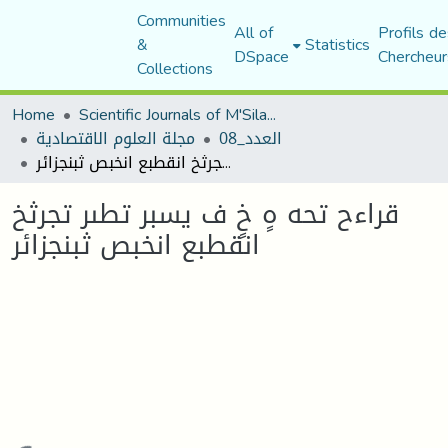
Communities
All of
Profils de
&
Statistics
DSpace
Chercheur
Collections
Home
Scientific Journals of M'Sila University
العدد_08
مجلة العلوم الاقتصادية
قراءح تحه هٍ خٍ ف يسبر تطىر تجرثخ انقطبع انخبص ثبنجزائر
قراءح تحه هٍ خٍ ف يسبر تطىر تجرثخ
انقطبع انخبص ثبنجزائر