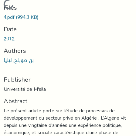
Loading...
Files
4.pdf
(994.3 KB)
Date
2012
Authors
بن صويلح, ليليا
Publisher
Université de M'sila
Abstract
Le présent article porte sur l’étude de processus de
développement du secteur privé en Algérie . L’Algérie vit
depuis une vingtaine d’années une expérience politique,
économique, et sociale caractéristique d’une phase de