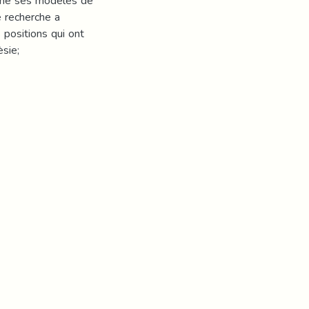
igne ses modéles de
e recherche a
positions qui ont
èsie;