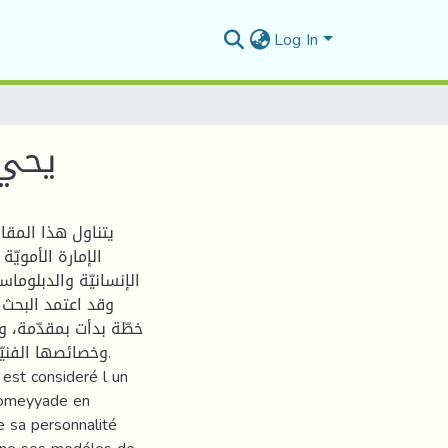
Log In
يحي 
يتناول هذا المقا
الإمارة الأموي
الإنسانيّة والدبلوما.
وقد اعتمد البحث 
خطّة بدأت بمقدّمة، و
وخصائصها الفنيّ.
 est consideré l un
t omeyyade en
e sa personnalité