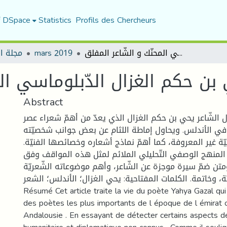
f DSpace
Statistics
Profils des Chercheurs
مجلة ا
mars 2019
يحي بن حكم الغزال الدّبلوماسي المحنّك و الشّاعر المفلق
بن حكم الغزال الدّبلوماسي الم
Abstract
ل الشّاعر يحي بن حكم الغزال الذي يعدّ من أهمّ شعراء عصر
ّة في الأندلس. ويحاول إماطة اللثام عن بعض جوانب شخصيّته
سيّة غير المعروفة، كما أهمّ نماذج أشعاره وخصائصها الفنيّة
المنهج الوصفي التّحليلي الملائم لمثل هذه المواقف وفق
متن ضمّ سيرة موجزة عن الشّاعر، وأهم موضوعاته الشّعريّة
ة، وخاتمة. الكلمات المفتاحية: يحي الغزال؛ الأندلس؛ الشعر
Résumé Cet article traite la vie du poète Yahya Gazal qui
des poètes les plus importants de l époque de l émira
Andalousie . En essayant de détecter certains aspects d