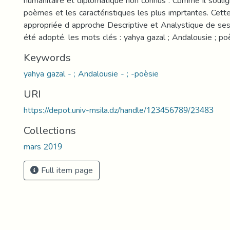
humanitaire et diplomatique non connus . Comme il soul
poèmes et les caractéristiques les plus imprtantes. Cett
appropriée d approche Descriptive et Analystique de ses 
été adopté. les mots clés : yahya gazal ; Andalousie ; po
Keywords
yahya gazal - ; Andalousie - ; -poèsie
URI
https://depot.univ-msila.dz/handle/123456789/23483
Collections
mars 2019
Full item page