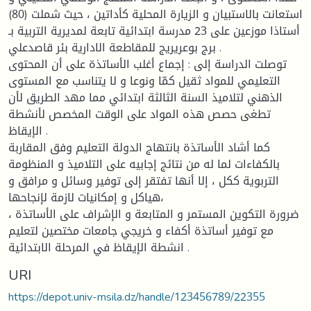
استعانت بالاستبيان و الزيارة المحلية كأداتين ، حيث شملت (80)
أستاذا موزعين على 23 مدرسة ابتدائية تابعة لمديرية التربية بـ
برج بوعريريج للمقاطعة الادارية بئر قاصدعلي .
توصلت الدراسة إلى : إجماع أغلب الأساتذة على أن المحتوى
التعليمي للمواد ثقيل كمّا ونوعا و لا يتناسب مع المستوى
الذهني لتلاميذ السنة الثالثة ابتدائي مما مهد الطريق لأن
تطغى حصص هذه المواد على الوقت المخصص لأنشطة
الإيقاظ .
كما أشاد الأساتذة بانتهاج الدولة التعليم وفق المقاربة
بالكفاءات لما له من نتائج إجابيه على التلاميذ و المنظومة
التربوية ككل ، إلا أنها تفتقر إلى توفير وسائل و مرافق و
هياكل و إمكانيات لازمة لإنجاحها،
ضرورة التكوين المستمر و المتابعة و الإشراف على الأساتذة ،
مع توفير أساتذة أكفاء و خريجي جامعات مختصين لتعليم
انشطة الإيقاظ في المرحلة الابتدائية .
URI
https://depot.univ-msila.dz/handle/123456789/22355