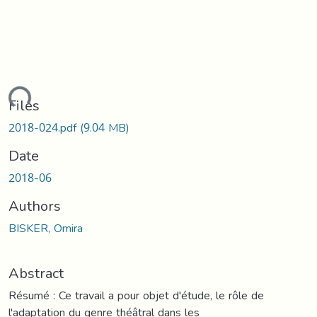
ading...
Files
2018-024.pdf
(9.04 MB)
Date
2018-06
Authors
BISKER, Omira
Abstract
Résumé : Ce travail a pour objet d'étude, le rôle de
l'adaptation du genre théâtral dans les