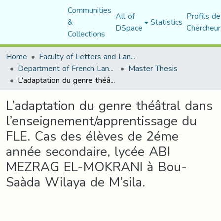
Communities
All of
Profils de
&
Statistics
DSpace
Chercheur
Collections
Home
Faculty of Letters and Languages
Department of French Language and Literature
Master Thesis
L’adaptation du genre théâtral dans l’enseignement/apprentissage du FLE. Cas des élèves de 2éme année secondaire, lycée ABI MEZRAG EL-MOKRANI à Bou- Saàda Wilaya de M’sila.
L’adaptation du genre théâtral dans
l’enseignement/apprentissage du
FLE. Cas des élèves de 2éme
année secondaire, lycée ABI
MEZRAG EL-MOKRANI à Bou-
Saàda Wilaya de M’sila.