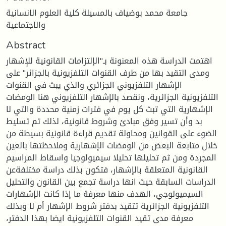
جامعة محمد بوضياف بالمسيلة كلية العلوم الانسانية
والاجتماعية
Abstract
اهتمت الدراسة هذه المعنونة بـ"الإلتزامات القانونية للإشهار
ومدى التقيد بها من طرف القنوات التلفزيونية بالجزائر" على
الإشهار التلفزيوني الجزائري والذي يبث في القنوات
التلفزيونية الجزائرية، ونقصد بالإشهار التلفزيوني هنا الومضات
الإشهارية التي تبث كل يوم في فترات زمنية محددة والتي لا
بد وأن تسير وفق مبادئ وشروط قانونية، لذلك تم تسليط
الضوء على القوانين ومحاولة تقديم قراءة قانونية بسيطة من
خلال متابعة البعض من الومضات الإشهارية وملاحظتها بالعين
المجردة ومن ثم تحليلها تحليلا سيميولوجيا واسقاط المراسيم
القانونية المتعلقة بالإشهار، فتكون بذلك دراسة مختلفةعن
الدراسات السابقة حيث انها دراسة تجمع بين القانون والتحليل
السيميولوجي، الهدف منها معرفة ما إذا كانت الإشهارات
التلفزيونية الجزائرية تتقيد بدفتر شروط الإشهار أم لا وبذلك
معرفة مدى تقيد القنوات التلفزيونية ايضا بهذا الدفتر،