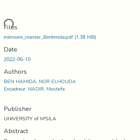
ading...
Files
mémoire_master_Benhmida.pdf
(1.38 MB)
Date
2022-06-10
Authors
BEN HAMIDA, NOR ELHOUDA
Encadreur: NADIR, Mostefa
Publisher
UNIVERSITY of M'SILA
Abstract