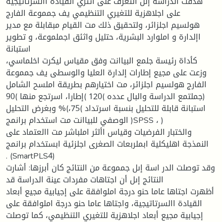
هدفت الدراسة إىل التعرف على أتثري القيادة االسرتاتيجية
على اجلاهزية للتغيري التنظيمي يف جمموعة الفارج
هولسيم اجلزائر، ولتحقيق ذلك مت القيام مبقابلة مع مدير
اإلدارة و املوارد البشرية، حتليل واثئق اجملموعة، و تطوير
استبانة
كأداة رئيسة جلمع البياانت وفق مقياس ليكرت اخلماسي،
وزعت على مجيع إطارات إلدارة العليا والوسطى يف جمموعة
الفارج هولسيم اجلزائر، مت اختيارهم بطريقة املسح الشامل
جملتمع الدراسة والبال عدده )120 )إطارا، اسرتجع منها )90)
استبانة قابلة للتحليل بنسبة اسرتداد )75،)% وبغرض التحليل
الوصفي للبياانت مت استخدام برانمج )SPSS ، )
والختبار الفرضيات وقياس األثر املباشر مت االعتماد على
النمذجة اهليكلية ابملربعات الصغرى اجلزئية ابستخدام برانمج
. (SmartPLS4)
وقد توصلت الدر اسة إىل جمموعة من النتائج كان أبرزها: أشارت
النتائج إىل أن اجتاهات مفردات عينة الدراسة قد
أظهرت اجتاها عاما حنو درجة املوافقة على إجيابية مجيع أبعاد
القيادة االسرتاتيجية، واجتاها عاما حنو درجة املوافقة على
إجيابية مجيع أبعاد اجلاهزية للتغيري التنظيمي، كما توصلت