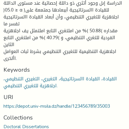
الدراسة إىل وجود أتثري ذو داللة إحصائية عند مستوى الداللة
)05.0 ≥ α )للقيادة االسرتاتيجية أببعادها جمتمعة على
اجلاهزية للتغيري التنظيمي، وأن أبعاد القيادة االسرتاتيجية
تفسر ما
مقداره )50.88 )% من املتغري التابع املتمثل يف اجلاهزية
الفردية للتغري التنظيمي، و )40.79 )% من املتغري التابع
الثاين
اجلاهزية التنظيمية للتغيري التنظيمي بشرط ثبات العوامل
األخرى.
Keywords
القيادة، القيادة االسرتاتيجية، التغيري، التغيري التنظيمي،
اجلاهزية للتغيري التنظيمي.
URI
https://depot.univ-msila.dz/handle/123456789/35003
Collections
Doctoral Dissertations