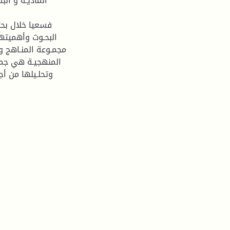
الماديـة و ال
فسعيا خلال بحث
البحـوث وأهميتهـ
مجمـوعة المنـاهج وا
المنهجيـة هي جمـع
وتحلـيلها من أج