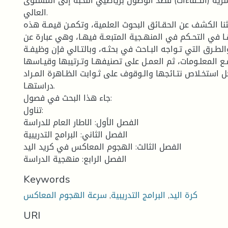
بشرية (الكفاءات) قصد الوصول برياضيي النخبة إلى المستوى
العالي.
نا الكشف عن الحقـائق البحوث العلمية، وتكمـن قيمـة هذه
ا في التحـكم في المنهـجية المتبعـة فيهـا، وهي عبارة عن
لطـرق التي تـواجه البـاحث في بحثـه، وبالتـالي فإن وظيفـة
 المعلـومات، ثم العمـل على تصنيفهـا وتـرتيبها وقيـاسها
ل استخـلاص نتـائجها والـوقوف على ثـوابت الظـاهرة المـراد
دراستهـا.
جاء هذا البحث في فصول:
تناول:
الفصل الأول: الاطار العام للدراسة
الفصل الثاني: البرامج التدريبية
الفصل الثالث: الهجوم المعاكس في كريد اليد
الفصل الرابع: منهجية الدراسة
Keywords
كرة اليد
,
البرامج التدريبية
,
سرعة الهجوم المعاكس
URI