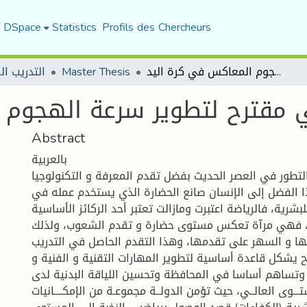
f DSpace
Statistics
Profils des Chercheurs
أثر برنامج تدريبي مقترح لتطوير سرعة الهجوم المعاكس في كرة اليد
Master Thesis
التدريب ال
يبي مقترح لتطوير سرعة الهجوم
Abstract
بالعربية
التطور في العصر الحديث بفضل تقدم المعرفة و التكنولوجيا
ا الفضل إلى الإنسان صانع الحضارة الذي يستخدم عمله في
شرية، فالرياضة اعتبرت ومازالت تعتبر أحد الركائز الأساسية
، فهي مرآة تعكس مستوى حضارة و تقدم الشعوب، ولذلك
 بها و السهر على تقدمها، وهذا التقدم الحاصل في التدريب
 يشكل قاعدة أساسية لتطوير المهارات التقنية و الفنية و
، وتساهم أساسا في المحافظة وتحسين اللياقة البدنية لدى
ـــوى العالــي، حيث تؤمن الدولــة مجموعـة من الإمكــــانيات