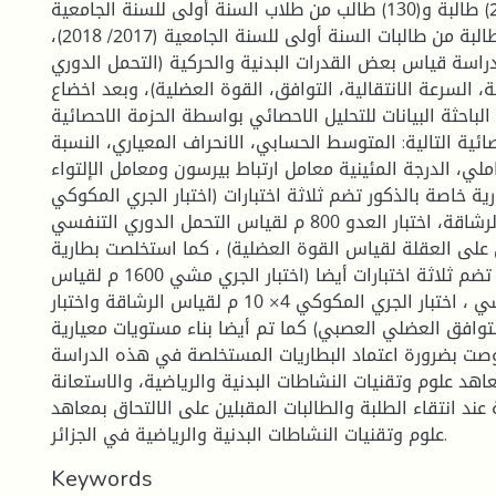
بينهم (25) طالبة و(130) طالب من طلاب السنة أولى للسنة الجامعية
(2016/2017) و(35) طالبة من طالبات السنة أولى للسنة الجامعية (2017/ 2018)،
راسة قياس بعض القدرات البدنية والحركية (التحمل الدوري
، السرعة الانتقالية، التوافق، القوة العضلية)، وبعد اخضاع
الباحثة البيانات للتحليل الاحصائي بواسطة الحزمة الاحصائية spss مستخدمة
ائية التالية: المتوسط الحسابي، الانحراف المعياري، النسبة
املي، الدرجة المئينية معامل ارتباط بيرسون ومعامل الإلتواء
ية خاصة بالذكور تضم ثلاثة اختبارات (اختبار الجري المكوكي
(4×10 م) لقياس الرشاقة، اختبار العدو 800 م لقياس التحمل الدوري التنفسي
ى على العقلة لقياس القوة العضلية) ، كما استخلصت بطارية
اختبار خاصة بالإناث تضم ثلاثة اختبارات أيضا (اختبار الجري مشي 1600 م لقياس
التحمل الدوري التنفسي ، اختبار الجري المكوكي 4× 10 م لقياس الرشاقة واختبار
لتوافق العضلي العصبي) كما تم أيضا بناء مستويات معيارية
 أوصت بضرورة اعتماد البطاريات المستخلصة في هذه الدراسة
هد علوم وتقنيات النشاطات البدنية والرياضية، والاستعانة
 عند انتقاء الطلبة والطالبات المقبلين على الالتحاق بمعاهد
علوم وتقنيات النشاطات البدنية والرياضية في الجزائر.
Keywords