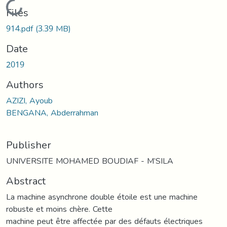
Loading...
Files
914.pdf
(3.39 MB)
Date
2019
Authors
AZIZI, Ayoub
BENGANA, Abderrahman
Publisher
UNIVERSITE MOHAMED BOUDIAF - M’SILA
Abstract
La machine asynchrone double étoile est une machine
robuste et moins chère. Cette
machine peut être affectée par des défauts électriques