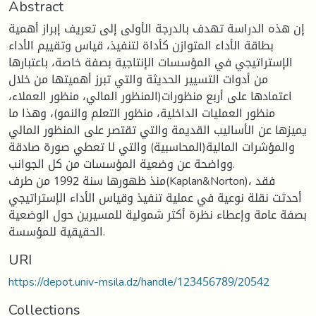
Abstract
إن هذه الدراسة تهدف بالدرجة الأولى إلى تعريف إبراز أهمية
بطاقة الأداء المتوازن كأداة لتنفيذ، قياس وتقييم الأداء
الإستراتيجي في المؤسسات الإنتاجية بصفة خاصة، باعتبارها
من أدوات التسيير الحديثة والتي تبرز أهميتها من خلال
اعتمادها على أربع منظورات(المنظور المالي، منظور العملاء،
منظور العمليات الداخلية، منظور التعلم والنمو)، وهذا ما
يميزها عن الأساليب القديمة والتي تقتصر على المنظور المالي
والمؤشرات المالية(المحاسبية) والتي لا تعطي صورة صادقة
وواضحة عن وضعية المؤسسات من كل الجوانب.
منذ ظهورها سنة 1992 من طرف(Kaplan&Norton)، فقد
أحدثت نقلة نوعية في عملية تنفيذ وقياس الأداء الإستراتيجي
بصفة عامة وإعطاء نظرة أكثر شمولية للمسيرين حول الوضعية
الحقيقية للمؤسسة.
URI
https://depot.univ-msila.dz/handle/123456789/20542
Collections