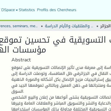
f DSpace
Statistics
Profils des Chercheurs
المؤتمرات والندوات والملتقيات والأيام الدراسة
Conferences, seminars, meetings, and study days
ات التسويقية في تحسين تموقع
مؤسسات الهات
Abstract
ة إلى معرفة مدى تأثير الإتصالات التسويقية على تموقع
لنقال في الجزائرفي ظل المنافسة، وتوصلت الدراسة إلى
يق إستراتيجيات مزيج الإتصال بكل أشكاله والصورة الذهنية
ة ومنتجاتها في ذهن العميل وبالتالي تموقعها الجيد في
السوق.
تصالات التسويقية بشتى أنواعها من إعلان والبيع الشخصي
لدعاية والنشر والتسويق المباشر والعلاقات العامة وغيرها
ت التسويقية المختلفة محاولة بذلك المؤسسات استخدامها