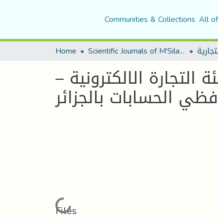
Communities & Collections
All o
Home
Scientific Journals of M'Sila University
التجارة الالكترونية –
Loading...
Files