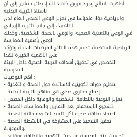
أظهرت النتائج وجود فروق ذات دلالة إحصائية تشير إلى أن
لأستاذ التربية البدنية
والرياضية دوًار ملموًسا في تعزيز الوعي الصحي العام لدى
التلاميذ، إلى جانب تأثيره الإيجابي.
في الوعي بالتغذية الصحية، والوعي بالصحة الشخصية، وكذلك
الوعي بأهمية الممارسة
الرياضية المنتظمة. تدعم هذه النتائج الفرضيات البديلة وتؤكد
على الأهمية الكبيرة لهذا
التخصص في تحقيق أهداف التربية الصحية داخل البيئة
المدرسية.
أهم التوصيات :
- تنظيم دورات تكوينية للأساتذة حول الصحة والتغذية.
- إدماج محتوى صحي في مناهج التربية البدنية.
- تعزيز التوعية بالنظافة الشخصية والوقاية داخل الحصص.
- تشجيع الاستحمام بعد التمارين والممارسات الصحية.
- اعتماد بطاقة صحية لكل تلميذ لمتابعة حالته الصحية.
- تحفيز التلاميذ على المشاركة في الأنشطة الصحية
والتوعوية.
- تحسين بيئة المدرسة من حيث التهوية والنظافة ومقاعد