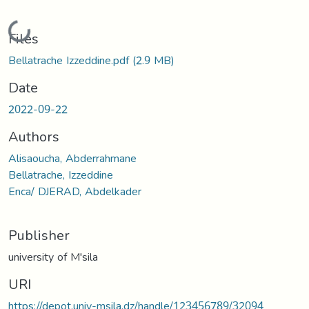
Loading...
Files
Bellatrache Izzeddine.pdf
(2.9 MB)
Date
2022-09-22
Authors
Alisaoucha, Abderrahmane
Bellatrache, Izzeddine
Enca/ DJERAD, Abdelkader
Publisher
university of M'sila
URI
https://depot.univ-msila.dz/handle/123456789/32094