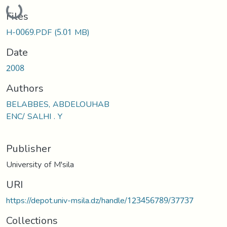
Loading...
Files
H-0069.PDF
(5.01 MB)
Date
2008
Authors
BELABBES, ABDELOUHAB
ENC/ SALHI . Y
Publisher
University of M'sila
URI
https://depot.univ-msila.dz/handle/123456789/37737
Collections