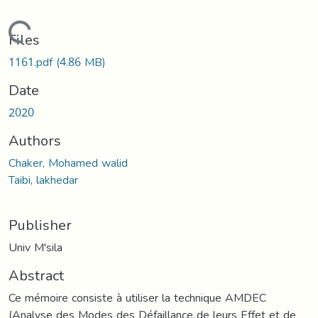
Loading...
Files
1161.pdf
(4.86 MB)
Date
2020
Authors
Chaker, Mohamed walid
Taibi, lakhedar
Publisher
Univ M'sila
Abstract
Ce mémoire consiste à utiliser la technique AMDEC
(Analyse des Modes des Défaillance de leurs Effet et de