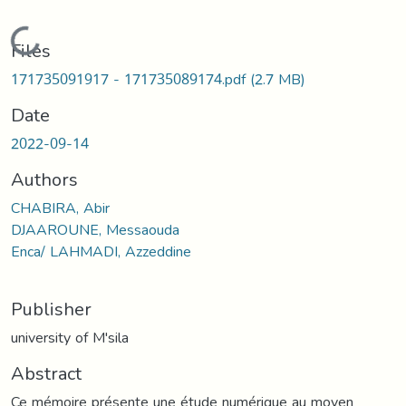
Loading...
Files
171735091917 - 171735089174.pdf
(2.7 MB)
Date
2022-09-14
Authors
CHABIRA, Abir
DJAAROUNE, Messaouda
Enca/ LAHMADI, Azzeddine
Publisher
university of M'sila
Abstract
Ce mémoire présente une étude numérique au moyen