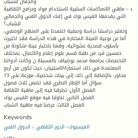
والجمال للشباب
د – ماهي الانعكاسات السلبية لاستخدام مواد وبرامج الثقافية
التي يقدمها الفيس بوك في إغناء الذوق الفني والجمالي
للشباب؟
وتعتبر دراستنا دراسة وصفية اعتمدنا على المنهج الوصفي،
أما عن نوعية العينة المختارة في هذه الدراسة فقد اختيرت
بأسلوب قصدية عشوائية، وقمنا باختيار عينة متكونة من
خمسين فرد من طلبة قسم علوم إعلام والاتصال، بمختلف
التخصصات بجامعة محمد بوضياف بالمسيلة ن وكانت أدواتنا
المعتمدة في ذلك استمارةالاستبيان، حيث تكون من أربع
محاور، بالإضافة إلى ذلك إلى بينات شخصية، موزعة على 13
سؤال أما الإطار النظري فقد تضمن ثلاث فصول:
الفصل الأول: تطرقنا فيه إلى ماهية الثقافة.
الفصل الثاني: تناولنا فيه موقع الفيس بوك.
الفصل الثالث: عرضنا فيه ماهية الشباب.
Keywords
الفيسبوك– الدور الثقافي – الدوق الفني