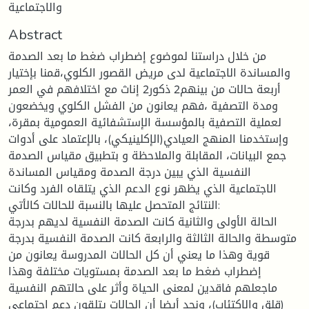
والاجتماعية
Abstract
من خلال دراستنا لموضوع إضطراب ضغط ما بعد الصدمة
والمساندة الاجتماعية لدى مريض القصور الكلوي،قمنا بإختيار
أربعة حالات من بينهم2 ذكور2 إناث مع اختلافهم في العمر
ومدة التصفية ،فهم يعانون من الفشل الكلوي ويخضعون
لعملية التصفية بالمؤسسة الإستشفائية العمومية بمقرة،
وإستخدمنا المنهج العيادي(الإكلينيكي)، بالإعتماد على أدوات
جمع البيانات، المقابلة والملاحظة و بتطبيق مقياس الصدمة
النفسية الذي يبين درجة الصدمة ومقياس المساندة
الاجتماعية الذي يظهر نوع الدعم الذي يتلقاه الفرد وكانت
النتائج المتحصل عليها بالنسبة للحالات كالأتي:
الحالة الأولى والثانية كانت الصدمة النفسية لديهم بدرجة
متوسطة والحالة الثالثة والرابعة كانت الصدمة النفسية بدرجة
قوية وهذا ما يعني أن كل الحالات المدروسة يعانون من
إضطراب ضغط ما بعد الصدمة بمستويات مختلفة وهذا
ماجعلهم فاقدين لمعنى الحياة وأثر على حالتهم النفسية
(قلق والإكتئاب)، ونجد أيضا أن الحالات يتلقون دعم إجتماعي