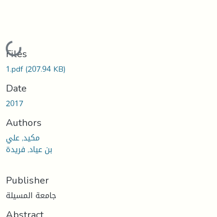
Loading...
Files
1.pdf
(207.94 KB)
Date
2017
Authors
مكيد, علي
بن عياد, فريدة
Publisher
جامعة المسيلة
Abstract