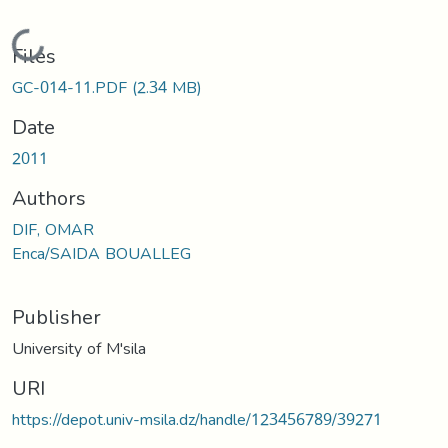
Loading...
Files
GC-014-11.PDF
(2.34 MB)
Date
2011
Authors
DIF, OMAR
Enca/SAIDA BOUALLEG
Publisher
University of M'sila
URI
https://depot.univ-msila.dz/handle/123456789/39271